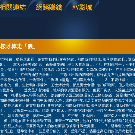
怎樣才算走「熊」
約型社會，從長遠來看，確實對我們社會有好處，那麼我們就把口號落到實處吧，讓
咻： 就大部分夫婦而言，夜晚做愛的比率大大超過白天。但，控制你的手，不要打
是，儘量利用自然條件，月黑風高，STOP;月明星稀，COME ON!另外，在早上嘿
美麗。 2、打倒石油類潤滑劑： 市場上出售的潤滑劑，有許多是石油提煉的副
果子凍等作為代替，一則環保，二則增加情趣，三則滿足食欲。 3、不要牡蠣：
有名的一種。生牡蠣加檸檬汁，芝士烤牡蠣，都是男士食譜中的“威而鋼”。但少吃牡
的鴛鴦浴： 連火星人都知道，地球的水資源是有限的。但夏日炎炎，洗澡後上床
洗，每一根毛發都洗得黑亮動人，浪費的水資源已經讓環保人士痛心疾首，於是他們呼
如果你能掌握時機，在雨中來個雙人浴，還將獲得地球居委會頒發的“愛水標兵”小
會，從長遠來看，確實對我們社會有好處，那麼我們就把口號落到實處吧，讓我們
枝頭： 玫瑰是一朵玫瑰。請別用它鋪床，也別用它鋪浴缸。平靜的洗一個鴛鴦浴吧
保了。如果真的想要，就種一盆吧。 6、不拒絕，不承諾： 連環保人士也會認
。但，請別在床上被她弄昏了頭，學習一下007吧，他在任何時刻都保持清醒?就是
者一件貂皮大衣，不要因為女人的物欲而讓你被環保戰士拋棄。 7、避孕套的命
套?記住，避孕套中有一些是易分解的，另一些則不是。儘量提高它們的使用次數吧