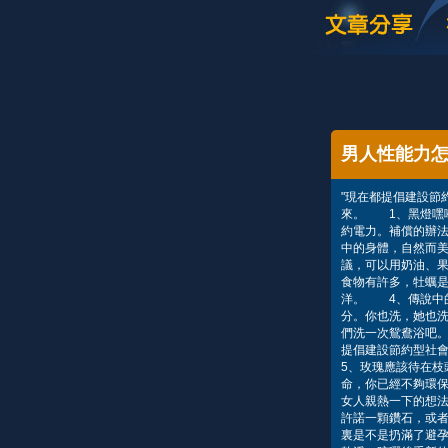
男人性能力
"現在都提倡建設節
來。 1、黑燈嘿
約電力。補償的辦法
中的身體，自然而
議，可以用奶油、
食物有許多，牡蠣是
洋。 4、傳說中
分。你也洗，她也
們洗一次鴛鴦浴吧。
提倡建設節約型社
5、玫瑰應該待在
命，你已經不夠環
女人親熱一下的想法
許諾一顆鑽石，或
裏是不是扔滿了避孕