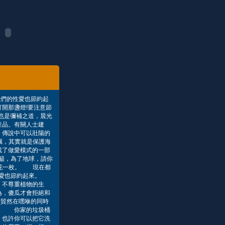
我們的性愛也節約起
開那盞燈!要注意節
咻也是彌補之道，晨光
產品。有關人士建
 傳說中可以壯陽的
蠣，其實就是保護海
成了做愛模式的一部
籲，為了地球，請你
紅花一枚。 現在都
的性愛也節約起來。
，不尊重植物的生
為，傻瓜才會拒絕和
別貿然在嘿咻的同時
運： 你家的垃圾桶
，也許你可以把它洗