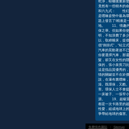
乾淨，晾曬後重新
竟然有一些樹木的
和六九式： 性幻
是嘿咻姿勢中最為
題上發言了!精液是
地。 11、情趣
保之舉。但如果你
明，不知浪費了多
以，取締睡床，提倡
倡“倒掛式”，“站
汽車的晃動著迷不
你要選擇汽車，那
髮，卻又在女性的
保的，張小泉剪刀
這是指品質優秀的
情的關鍵並不在於價
說，在瀑布裏嘿咻，
澡。既環保，又酷
害。環保人士不會
一床被子、一張窄
源。 19、超級
都是一次卡路里的超
性愛，組成地球上的長
爭帶給地球的傷害。
免費情色圖貼
：
Sitemap