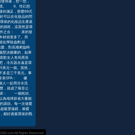
的使用著，想一想，
習慣。 9、性幻想
你滿足，那麼69式
於可以在化妝品的問
最環保的化妝品生產基
的損耗，這當然是環
天作之合： 床的發
木材就更多了。所
噴化學除蟲劑;提
做愛，對高潮來臨時
義堅決鄙棄的，如果
喜歡女人有烏黑長
吧，冷兵器永遠是環
5美元一個。當然，
不多是三千美元。事
冷泉SPA： 據
個人一起用冷水洗
聲，就成了噪音公
人床： 一個枕頭、
以為地球節省大量能
的源頭。每一次做愛
具超級望遠鏡，偷窺
愛，都好過最環保的戰
.com All Rights Reserved.