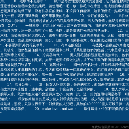
使用。 8、毛巾而不是紙巾： 紙巾是每次性愛後最大的受害者，它們被無原則
命運是替你收拾嘿咻之後的殘局。請使用毛巾吧，放一條毛巾在床邊，養成新的事後
想是真正的無煙工業，沒有性器官的接觸，不浪費任何能源。如果僅僅這一點還不能讓
環保的一種，既不用避孕套，也不用事後的毛巾。 10、最好的化妝品： 男性終
一種高蛋白質物體，而越來越多的人相信它具有美容效果。男人的身體，無疑是來源
內衣，OUT： 一般來說，在床上的兩個人是不會穿衣服的。用皮膚的摩擦代替布料
使用情趣內衣，這一點上就打了折扣。所以，還是讓我們光溜溜的見面吧。 12、
少木材。而如果嘿咻的太過投入，還有可能把床弄斷，就象周星星那樣。這樣，浪費的
戶外運動，也是環保潮流的一部分。但如下事項需要注意：在花園或公園打野戰不要
立式”，不要壓到野外的花花草草。 13、汽車迷的廢話： 有些男人喜歡在汽車裏
已。到後來，他們甚至僅僅為了做愛而開車出城。千萬別聽他們的廢話，汽車是環保主
還是回到床上來吧。 14、冷兵器時代： 男人對毛髮的態度是反復無常的。他們
隱私部位有根深蒂固的剃毛癖。如果一定要這樣做的話，放下你手裏的那個電動剃鬚刀
比菲力浦剃鬚刀強多了。 15、充氣娃娃： 國外的充氣娃娃，目前標準行情是79
，具有和真人皮膚相近的手感，各方面指標都象一個真正的美女。而訂做娃娃的費用差
錢，而在於它是不環保的。想一想，一個PVC膠的娃娃，能環保到哪兒去? 16、
能夠獲得超凡脫俗的快感。依次類推，在家裏也可以搞冷泉SPA，簡單的說，就是兩
。 17、噪音公害： 讓一個女人叫得大聲，是你的能力，而如果你讓她叫得太大
提倡太大的叫床聲音，適中的、甜蜜的、非噪音的，也是環保的。 18、雙人房單
小的單人床。既然情侶永遠不會覺得床太小，何妨一試。這一招的適用時間是冬季，可
望遠鏡： 環保的終極目的是減少個人對環境資源的佔用，減少能源消耗是環保行動
級消耗，那麼，只讓世界留下一對做愛的人兒吧，其餘的49.99999億人可以手捧一
龍望遠鏡隊伍。 20、make love，not war： 環保鐵律：任何不環保的性
"
免費情色圖貼 © 2010 cam5366